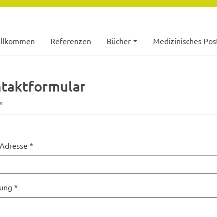
illkommen
Referenzen
Bücher
Medizinisches Pos
taktformular
*
 Adresse
*
lung
*